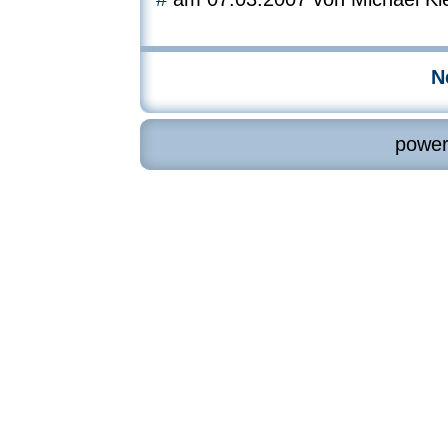
Ne
powe