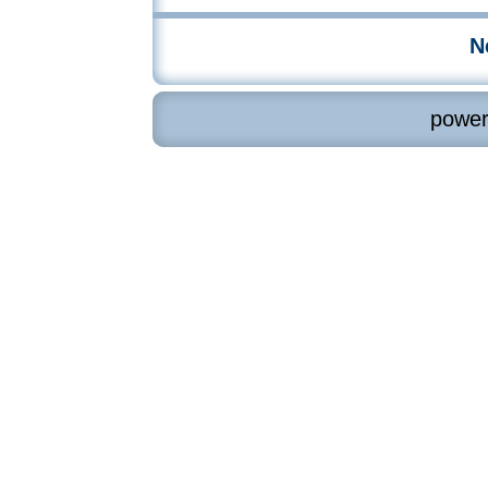
Ne
powe